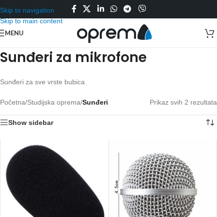
Skip to navigation
Skip to main content
MENU
Sunđeri za mikrofone
Sunđeri za sve vrste bubica
Početna
/
Studijska oprema
/
Sunđeri
Prikaz svih 2 rezultata
Show sidebar