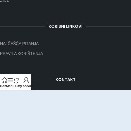
ŽICE
KORISNI LINKOVI
NAJČEŠĆA PITANJA
PRAVILA KORIŠTENJA
KONTAKT
Home
Menu
Cart
My account
Telefon:
064/177-19-10
oprema@opremazagitaru.com