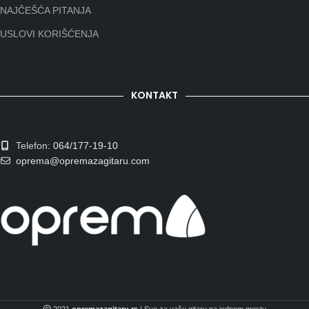
NAJČEŠĆA PITANJA
USLOVI KORIŠĆENJA
KONTAKT
Telefon:
064/177-19-10
oprema@opremazagitaru.com
2021
opremazagitaru.rs
| Sve za vašu gitaru na jednom mestu