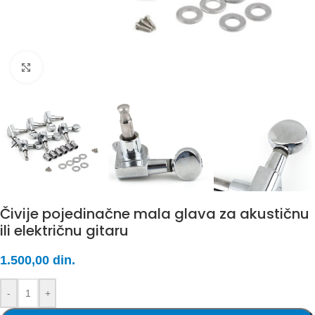
Click to enlarge
Čivije pojedinačne mala glava za akustičnu
ili električnu gitaru
1.500,00
din.
-
+