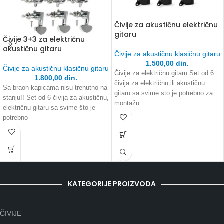
Čivije za akustičnu električnu
gitaru
Čivije 3+3 za električnu
akustičnu gitaru
Čivije za akustičnu klasičnu gitaru
1.500,00
din.
Čivije za akustičnu klasičnu gitaru
Čivije za električnu gitaru Set od 6
1.800,00
din.
čivija za električnu ili akustičnu
Sa braon kapicama nisu trenutno na
gitaru sa svime sto je potrebno za
stanju!! Set od 6 čivija za akustičnu,
montažu.
električnu gitaru sa svime što je
potrebno
KATEGORIJE PROIZVODA
ČIVIJE