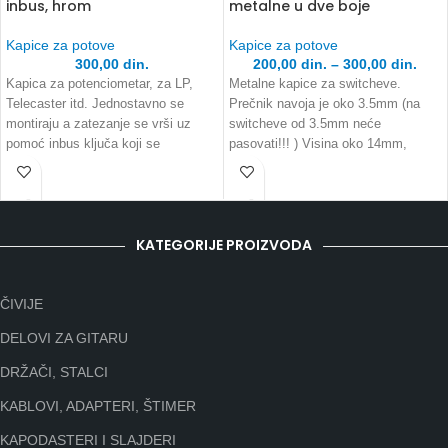
inbus, hrom
metalne u dve boje
Kapice za potove
Kapice za potove
300,00
din.
200,00
din.
–
300,00
din.
Kapica za potenciometar, za LP,
Metalne kapice za switcheve.
Telecaster itd. Jednostavno se
Prečnik navoja je oko 3.5mm (na
montiraju a zatezanje se vrši uz
switcheve od 3.5mm neće
pomoć inbus ključa koji se
pasovati!!! ) Visina oko 14mm,
širina
KATEGORIJE PROIZVODA
ČIVIJE
DELOVI ZA GITARU
DRŽAČI, STALCI
KABLOVI, ADAPTERI, ŠTIMER
KAPODASTERI I SLAJDERI