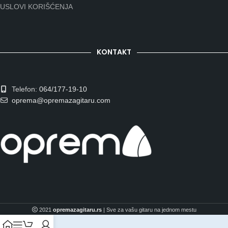
USLOVI KORIŠĆENJA
KONTAKT
Telefon:
064/177-19-10
oprema@opremazagitaru.com
2021
opremazagitaru.rs
| Sve za vašu gitaru na jednom mestu