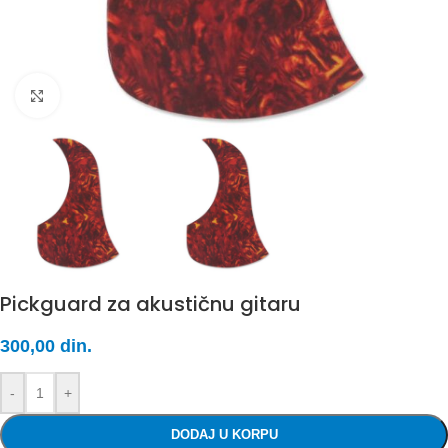
Click to enlarge
Pickguard za akustičnu gitaru
300,00
din.
-
+
DODAJ U KORPU