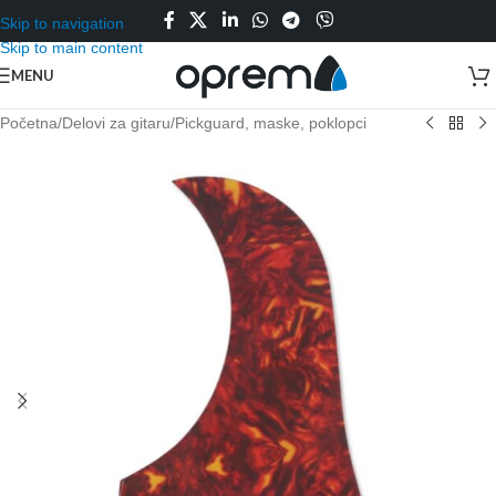
Skip to navigation
Skip to main content
MENU
Početna
/
Delovi za gitaru
/
Pickguard, maske, poklopci