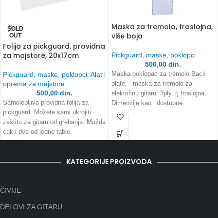
Maska za tremolo, troslojna,
SOLD
više boja
OUT
Folija za pickguard, providna
za majstore, 20x17cm
Pickguard, maske, poklopci
500,00
din.
Pickguard, maske, poklopci
,
Alat i
Maska poklopac za tremolo Back
oprema za majstore
plate, maska za tremolo za
500,00
din.
električnu gitaru. 3ply, tj troslojna.
Samolepljiva providna folija za
Dimenzije kao i dostupne
pickguard. Možete sami ukrojiti
zaštitu za gitaru od grebanja. Možda
cak i dve od jedne table.
KATEGORIJE PROIZVODA
ČIVIJE
DELOVI ZA GITARU