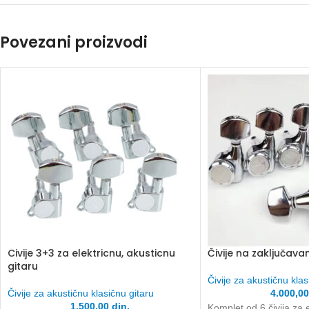
Povezani proizvodi
Civije 3+3 za elektricnu, akusticnu
Čivije na zaključavan
gitaru
Čivije za akustičnu klas
Čivije za akustičnu klasičnu gitaru
4.000,0
1.500,00
din.
Komplet od 6 čivija za el