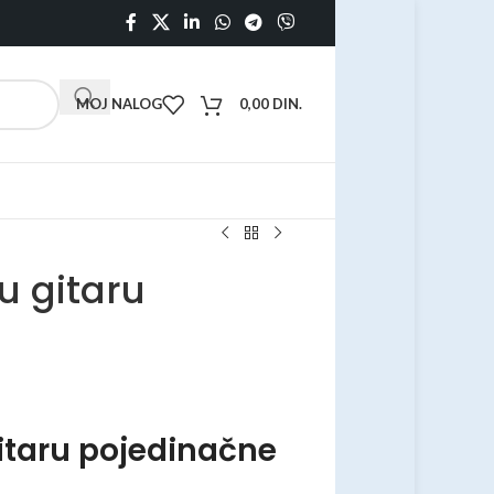
MOJ NALOG
0,00
DIN.
u gitaru
gitaru pojedinačne