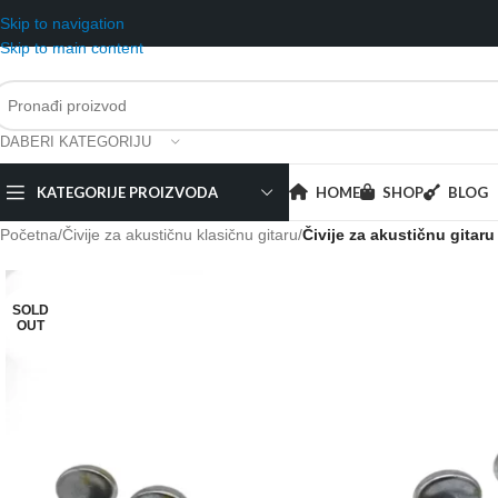
Skip to navigation
Skip to main content
DABERI KATEGORIJU
KATEGORIJE PROIZVODA
HOME
SHOP
BLOG
Početna
/
Čivije za akustičnu klasičnu gitaru
/
Čivije za akustičnu gitar
SOLD
OUT