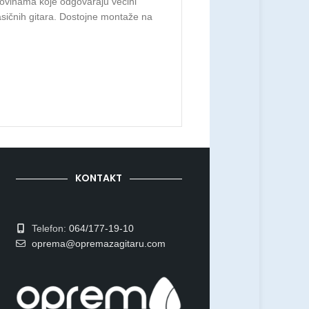
ovinama koje odgovaraju većini
asičnih gitara. Dostojne montaže na
alitetnije gitare. Materijal: Od metala,
KONTAKT
Telefon:
064/177-19-10
oprema@opremazagitaru.com