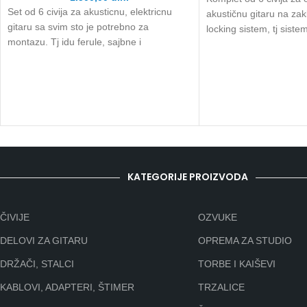
Set od 6 civija za akusticnu, elektricnu
akustičnu gitaru na zak
gitaru sa svim sto je potrebno za
locking sistem, tj sistem
montazu. Tj idu ferule, sajbne i
KATEGORIJE PROIZVODA
ČIVIJE
OZVUKE
DELOVI ZA GITARU
OPREMA ZA STUDIO
DRŽAČI, STALCI
TORBE I KAIŠEVI
KABLOVI, ADAPTERI, ŠTIMER
TRZALICE