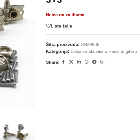
Nema na zalihama
Lista želja
Šifra proizvoda:
SN29886
Kategorija:
Čivije za akustičnu klasičnu gitaru
Share: