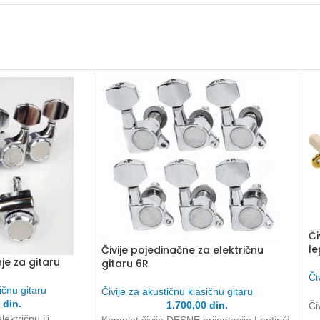
Či
le
Čivije pojedinačne za električnu
je za gitaru
gitaru 6R
Či
ičnu gitaru
Čivije za akustičnu klasičnu gitaru
0
din.
1.700,00
din.
Či
ektričnu ili