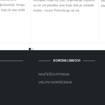
Komplet čivija DESNE orijentacije Leptirići
os
ljučavanje. Imaju
su im od plastike sive boje dok je ostatak
kl
 koji će vas rešiti
metal – hrom Pričvršćuju se na
kv
KORISNI LINKOVI
NAJČEŠĆA PITANJA
USLOVI KORIŠĆENJA