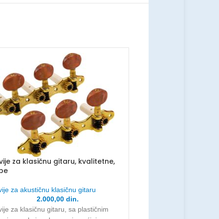
vije za klasičnu gitaru, kvalitetne,
pe
Čivije za ukulele
vije za akustičnu klasičnu gitaru
Čivije za akustičnu klasičnu
2.000,00
din.
300,00
din.
vije za klasičnu gitaru, sa plastičnim